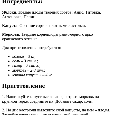
Ингредиенты:
Яблоки
. Зрелые плоды твердых сортов: Анис, Титовка,
Антоновка, Пепин.
Капуста
. Осенние сорта с плотными листьями.
Морковь
. Твердые корнеплоды равномерного ярко-
оранжевого оттенка.
Для приготовления потребуются:
яблоки – 3 кг;
соль – 3 ст. л.;
сахар – 2 ст. л.;
морковь – 2-3 шт.;
кочаны капусты – 4 кг.
Приготовление
1. Нашинкуйте капустные кочаны, натрите морковь на
крупной терке, соедините их. Добавьте сахар, соль.
2. На дне кастрюли выложите слой капусты, на нем – плоды.
Закройте щели между ними капустной стружкой.