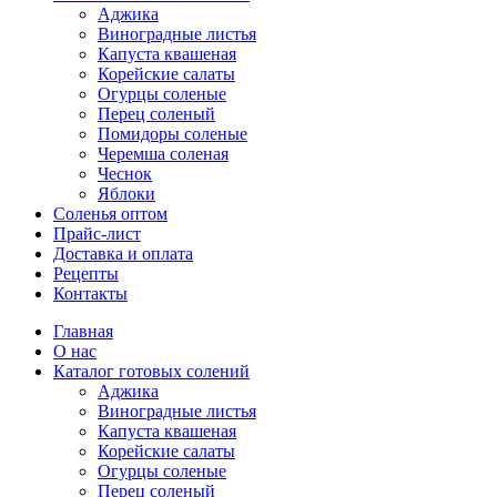
Аджика
Виноградные листья
Капуста квашеная
Корейские салаты
Огурцы соленые
Перец соленый
Помидоры соленые
Черемша соленая
Чеснок
Яблоки
Соленья оптом
Прайс-лист
Доставка и оплата
Рецепты
Контакты
Главная
О нас
Каталог готовых солений
Аджика
Виноградные листья
Капуста квашеная
Корейские салаты
Огурцы соленые
Перец соленый