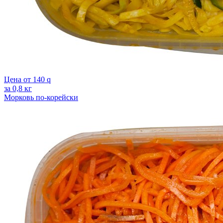
Цена от
140
q
за 0,8 кг
Морковь по-корейски