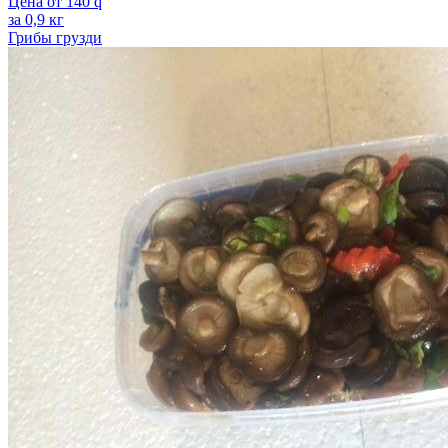
Цена от
140
q
за 0,9 кг
Грибы грузди