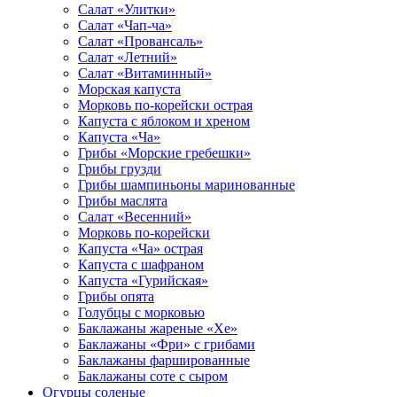
Салат «Улитки»
Салат «Чап-ча»
Салат «Провансаль»
Салат «Летний»
Салат «Витаминный»
Морская капуста
Морковь по-корейски острая
Капуста с яблоком и хреном
Капуста «Ча»
Грибы «Морские гребешки»
Грибы грузди
Грибы шампиньоны маринованные
Грибы маслята
Салат «Весенний»
Морковь по-корейски
Капуста «Ча» острая
Капуста с шафраном
Капуста «Гурийская»
Грибы опята
Голубцы с морковью
Баклажаны жареные «Хе»
Баклажаны «Фри» с грибами
Баклажаны фаршированные
Баклажаны соте с сыром
Огурцы соленые