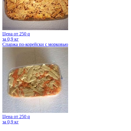
Цена от
250
q
за 0,9 кг
Спаржа по-корейски с морковью
Цена от
250
q
за 0,9 кг