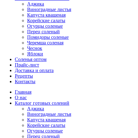
Аджика
Виноградные листья
Капуста квашеная
Корейские салаты
Огурцы соленые
Перец соленый
Помидоры соленые
Черемша соленая
Чеснок
Яблоки
Соленья оптом
Прайс-лист
Доставка и оплата
Рецепты
Контакты
Главная
О нас
Каталог готовых солений
Аджика
Виноградные листья
Капуста квашеная
Корейские салаты
Огурцы соленые
Перец соленый