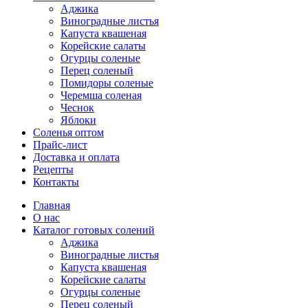
Аджика
Виноградные листья
Капуста квашеная
Корейские салаты
Огурцы соленые
Перец соленый
Помидоры соленые
Черемша соленая
Чеснок
Яблоки
Соленья оптом
Прайс-лист
Доставка и оплата
Рецепты
Контакты
Главная
О нас
Каталог готовых солений
Аджика
Виноградные листья
Капуста квашеная
Корейские салаты
Огурцы соленые
Перец соленый